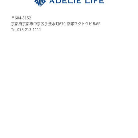
〒604-8152
京都府京都市中京区手洗水町670 京都フクトクビル6F
Tel.075-213-1111
企業情報
私たちについて
スタッフ紹介一覧
新卒・中途 採用情報
マンション投資
選ばれる理由
メリット
サービス内容
医療従事者向けマンション投資