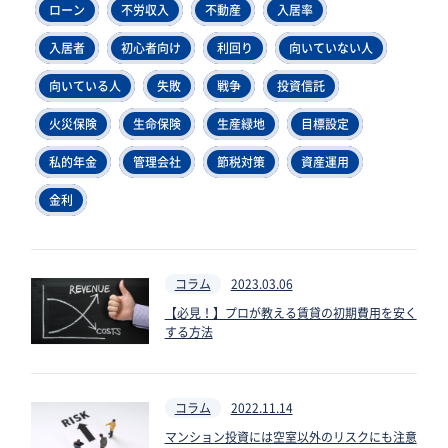
ローン
不労収入
不動産
入居率
入居者
初心者向け
利回り
向いていない人
向いている人
失敗
戦争
投資信託
火災保険
生命保険
生産緑地
目標設定
私的年金
管理会社
節税対策
資産運用
金利
コラム
2023.03.06
【必見！】プロが教える賃貸の初期費用を安く
する方法
コラム
2022.11.14
マンション投資には空室以外のリスクにも注意