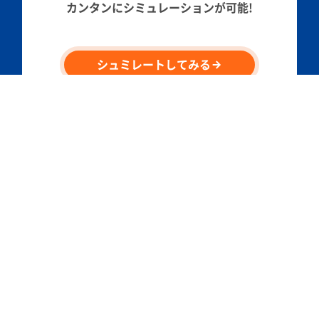
カンタンにシミュレーションが可能!
シュミレートしてみる
〒604-8152
京都府京都市中京区手洗水町670 京都フクトクビル6F
Tel.075-213-1111
企業情報
私たちについて