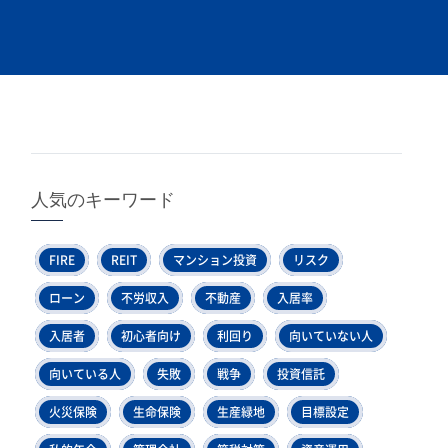
人気のキーワード
FIRE
REIT
マンション投資
リスク
ローン
不労収入
不動産
入居率
入居者
初心者向け
利回り
向いていない人
向いている人
失敗
戦争
投資信託
火災保険
生命保険
生産緑地
目標設定