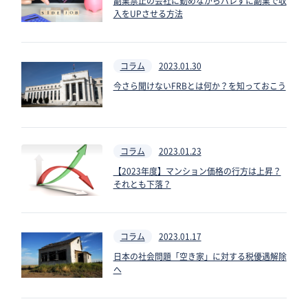
副業禁止の会社に勤めながらバレずに副業で収
入をUPさせる方法
コラム
2023.01.30
今さら聞けないFRBとは何か？を知っておこう
コラム
2023.01.23
【2023年度】マンション価格の行方は上昇？
それとも下落？
コラム
2023.01.17
日本の社会問題「空き家」に対する税優遇解除
へ