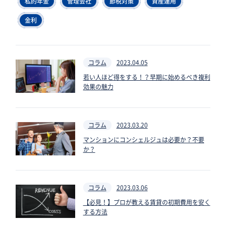
私的年金
管理会社
節税対策
資産運用
金利
コラム
2023.04.05
若い人ほど得をする！？早期に始めるべき複利
効果の魅力
コラム
2023.03.20
マンションにコンシェルジュは必要か？不要
か？
コラム
2023.03.06
【必見！】プロが教える賃貸の初期費用を安く
する方法